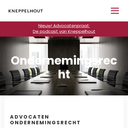
Nieuw! Advocatenpraat:
De podcast van Kneppelhout
Ondernemingsrec
ht
ADVOCATEN
ONDERNEMINGSRECHT