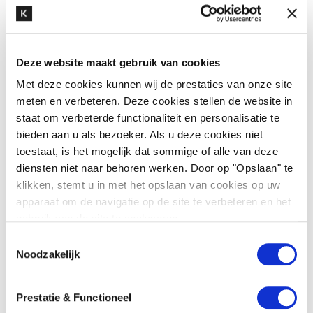
Deze website maakt gebruik van cookies
Met deze cookies kunnen wij de prestaties van onze site
meten en verbeteren. Deze cookies stellen de website in
staat om verbeterde functionaliteit en personalisatie te
Hai Robotics
bieden aan u als bezoeker. Als u deze cookies niet
Ondersteuning in Nederland op
toestaat, is het mogelijk dat sommige of alle van deze
uiteenlopende rechtsgebieden, waaronder
diensten niet naar behoren werken. Door op "Opslaan" te
corporate governance, arbeidsrecht,
klikken, stemt u in met het opslaan van cookies op uw
contractmanagement, privacy- en
apparaat om de navigatie op de site te verbeteren en het
gegevensbescherming en
gebruik van de site te analyseren.
geschilbeslechting ...
T
Noodzakelijk
o
Lees meer
e
s
Prestatie & Functioneel
t