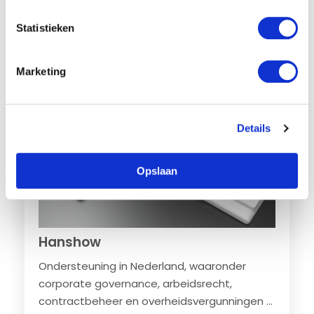
e
m
Statistieken
Ondernemingsrecht
,
Arbeidsrecht
,
Vastgoed- en
m
omgevingsrecht
,
Technologie
i
Marketing
n
g
s
Details
s
e
l
Opslaan
e
c
t
i
Hanshow
e
Ondersteuning in Nederland, waaronder
corporate governance, arbeidsrecht,
contractbeheer en overheidsvergunningen ...