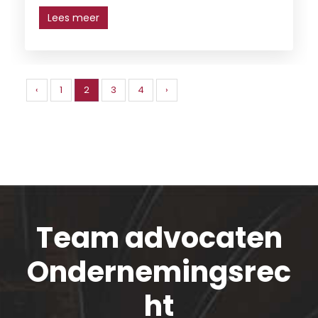
Lees meer
‹
1
2
3
4
›
Team advocaten
Ondernemingsrec
ht