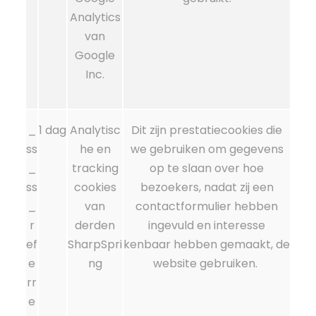
Analytics
van
Google
Inc.
_
1 dag
Analytisc
Dit zijn prestatiecookies die
ss
he en
we gebruiken om gegevens
_
tracking
op te slaan over hoe
ss
cookies
bezoekers, nadat zij een
_
van
contactformulier hebben
r
derden
ingevuld en interesse
ef
SharpSpri
kenbaar hebben gemaakt, de
e
ng
website gebruiken.
rr
e