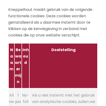
Kneppelhout maakt gebruik van de volgende
functionele cookies. Deze cookies worden
geïnstalleerd als u daarmee instemt door te
klikken op de kennisgeving in verband met
cookies die op onze website verschijnt.
N
Be
Inh
Doelstelling
a
wa
ou
a
art
d
m
er
mij
n
All
1
No-
Als u niet instemt met het gebruik
ow
jaa
foll
van analytische cookies, zullen we