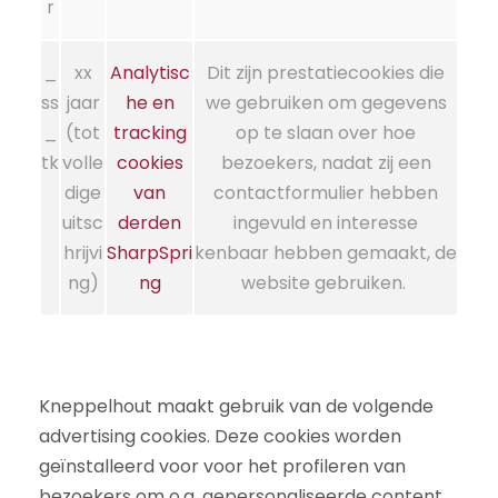
r
_
xx
Analytisc
Dit zijn prestatiecookies die
ss
jaar
he en
we gebruiken om gegevens
_
(tot
tracking
op te slaan over hoe
tk
volle
cookies
bezoekers, nadat zij een
dige
van
contactformulier hebben
uitsc
derden
ingevuld en interesse
hrijvi
SharpSpri
kenbaar hebben gemaakt, de
ng)
ng
website gebruiken.
Kneppelhout maakt gebruik van de volgende
advertising cookies. Deze cookies worden
geïnstalleerd voor voor het profileren van
bezoekers om o.a. gepersonaliseerde content