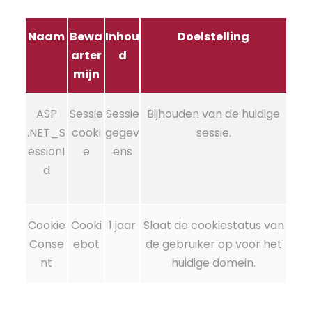
Naam
Bewa
Inhou
Doelstelling
arter
d
mijn
ASP
Sessie
Sessie
Bijhouden van de huidige
.NET_S
cooki
gegev
sessie.
essionI
e
ens
d
Cookie
Cooki
1 jaar
Slaat de cookiestatus van
Conse
ebot
de gebruiker op voor het
nt
huidige domein.