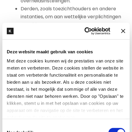
overheidsinstellingen.
Derden, zoals toezichthouders en andere
instanties, om aan wettelijke verplichtingen
te voldoen.
Externe leveranciers in verband met de
verwerking van uw persoonsgegevens voor
de in dit Privacybeleid omschreven
Deze website maakt gebruik van cookies
doeleinden, zoals ICT-leveranciers,
Met deze cookies kunnen wij de prestaties van onze site
leveranciers van communicatiediensten
meten en verbeteren. Deze cookies stellen de website in
dan wel andere leveranciers aan wie wij
staat om verbeterde functionaliteit en personalisatie te
bepaalde ondersteunende diensten
bieden aan u als bezoeker. Als u deze cookies niet
uitbesteden.
toestaat, is het mogelijk dat sommige of alle van deze
diensten niet naar behoren werken. Door op "Opslaan" te
Doorgifte van uw persoonsgegevens naar
klikken, stemt u in met het opslaan van cookies op uw
bovenstaande derde partijen geschiedt alleen
apparaat om de navigatie op de site te verbeteren en het
voor de in dit Privacybeleid genoemde
gebruik van de site te analyseren.
doeleinden en uitsluitend op basis van de in dit
T