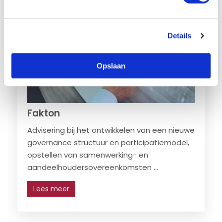
n
g
s
Details
s
e
l
Opslaan
e
c
t
i
Fakton
e
Advisering bij het ontwikkelen van een nieuwe
governance structuur en participatiemodel,
opstellen van samenwerking- en
aandeelhoudersovereenkomsten ...
Lees meer