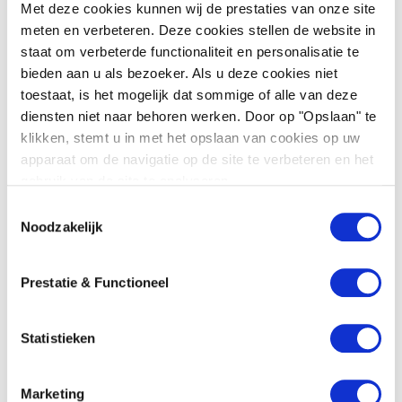
Met deze cookies kunnen wij de prestaties van onze site
meten en verbeteren. Deze cookies stellen de website in
staat om verbeterde functionaliteit en personalisatie te
bieden aan u als bezoeker. Als u deze cookies niet
toestaat, is het mogelijk dat sommige of alle van deze
DUPI Group
diensten niet naar behoren werken. Door op "Opslaan" te
klikken, stemt u in met het opslaan van cookies op uw
Advisering bij de (ver)koop van het bedrijf,
apparaat om de navigatie op de site te verbeteren en het
o.a. due diligence onderzoek, overname van
gebruik van de site te analyseren.
personeel en aandelen, het onderhandelen
T
over garanties ...
Noodzakelijk
o
e
Lees meer
s
Prestatie & Functioneel
t
e
m
Statistieken
m
Financiële dienstverlening
,
Ondernemingsrecht
i
Marketing