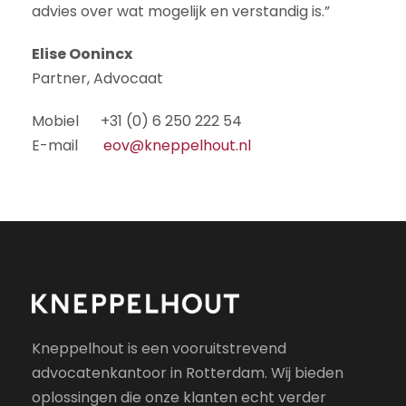
advies over wat mogelijk en verstandig is.”
Elise Oonincx
Partner, Advocaat
Mobiel +31 (0) 6 250 222 54
E-mail
eov@kneppelhout.nl
Kneppelhout is een vooruitstrevend
advocatenkantoor in Rotterdam. Wij bieden
oplossingen die onze klanten echt verder