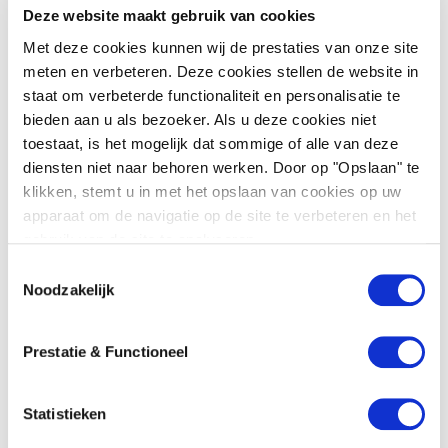
Deze website maakt gebruik van cookies
Met deze cookies kunnen wij de prestaties van onze site
Arbeidsrecht
meten en verbeteren. Deze cookies stellen de website in
staat om verbeterde functionaliteit en personalisatie te
bieden aan u als bezoeker. Als u deze cookies niet
toestaat, is het mogelijk dat sommige of alle van deze
diensten niet naar behoren werken. Door op "Opslaan" te
klikken, stemt u in met het opslaan van cookies op uw
apparaat om de navigatie op de site te verbeteren en het
gebruik van de site te analyseren.
T
Noodzakelijk
o
e
Wat is een relatiebeding?
s
Prestatie & Functioneel
Als ondernemer investeert u veel in uw
t
bedrijfswaarde, waaronder uw klantenkring,
e
zakelijke contacten en goede naam. Om te
m
Statistieken
voorkomen dat ...
m