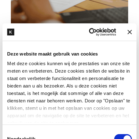
Kennisbank_arbeidsrecht
Een succesvolle re-integratie na
Deze website maakt gebruik van cookies
arbeidsongeschiktheid
Met deze cookies kunnen wij de prestaties van onze site
meten en verbeteren. Deze cookies stellen de website in
staat om verbeterde functionaliteit en personalisatie te
READ MORE
bieden aan u als bezoeker. Als u deze cookies niet
toestaat, is het mogelijk dat sommige of alle van deze
diensten niet naar behoren werken. Door op "Opslaan" te
klikken, stemt u in met het opslaan van cookies op uw
apparaat om de navigatie op de site te verbeteren en het
gebruik van de site te analyseren.
T
Noodzakelijk