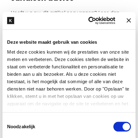
Heeft u n.a.v. dit artikel nog vragen? Lees dan
ons kennisbankartikel over
huurrecht
of neem
contact op met onze specialist
Boudewijn van
Nieuwenhuijzen
.
Deze website maakt gebruik van cookies
Met deze cookies kunnen wij de prestaties van onze site
meten en verbeteren. Deze cookies stellen de website in
staat om verbeterde functionaliteit en personalisatie te
“Wat huurrecht zo interessant maakt is dat je
bieden aan u als bezoeker. Als u deze cookies niet
heel dichtbij de opdrachtgever staat. Ik denk
toestaat, is het mogelijk dat sommige of alle van deze
veel op strategisch niveau mee, met heel
diensten niet naar behoren werken. Door op "Opslaan" te
tastbare uitkomsten, zoals een ondertekende
klikken, stemt u in met het opslaan van cookies op uw
huurovereenkomst, als resultaat.”
apparaat om de navigatie op de site te verbeteren en het
gebruik van de site te analyseren.
T
Noodzakelijk
o
e