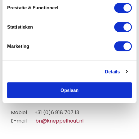
s
Prestatie & Functioneel
t
e
m
Statistieken
m
i
Marketing
n
g
s
Details
s
e
l
Boudewijn van Nieuwenhuijzen
Opslaan
e
Advocaat
c
t
Mobiel +31 (0)6 818 707 13
i
E-mail
bn@kneppelhout.nl
e