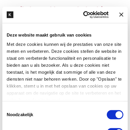
Artikelen en klantverhalen binnen
dit specialisme
Deze website maakt gebruik van cookies
Met deze cookies kunnen wij de prestaties van onze site
meten en verbeteren. Deze cookies stellen de website in
staat om verbeterde functionaliteit en personalisatie te
bieden aan u als bezoeker. Als u deze cookies niet
toestaat, is het mogelijk dat sommige of alle van deze
diensten niet naar behoren werken. Door op "Opslaan" te
klikken, stemt u in met het opslaan van cookies op uw
apparaat om de navigatie op de site te verbeteren en het
gebruik van de site te analyseren.
T
Zwaar materieel inkopen in het buitenland?
Noodzakelijk
o
Let op deze 5 risico’s
e
s