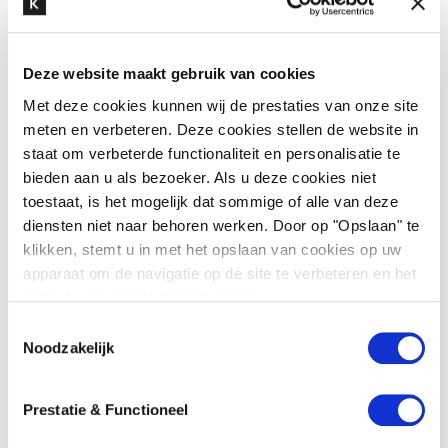
Deze website maakt gebruik van cookies
“Wat huurrecht zo interessant maakt is dat je
Met deze cookies kunnen wij de prestaties van onze site
heel dichtbij de opdrachtgever staat. Ik denk
meten en verbeteren. Deze cookies stellen de website in
veel op strategisch niveau mee, met heel
staat om verbeterde functionaliteit en personalisatie te
tastbare uitkomsten, zoals een ondertekende
bieden aan u als bezoeker. Als u deze cookies niet
huurovereenkomst, als resultaat.”
toestaat, is het mogelijk dat sommige of alle van deze
diensten niet naar behoren werken. Door op "Opslaan" te
klikken, stemt u in met het opslaan van cookies op uw
apparaat om de navigatie op de site te verbeteren en het
gebruik van de site te analyseren.
T
Noodzakelijk
o
e
s
Prestatie & Functioneel
t
e