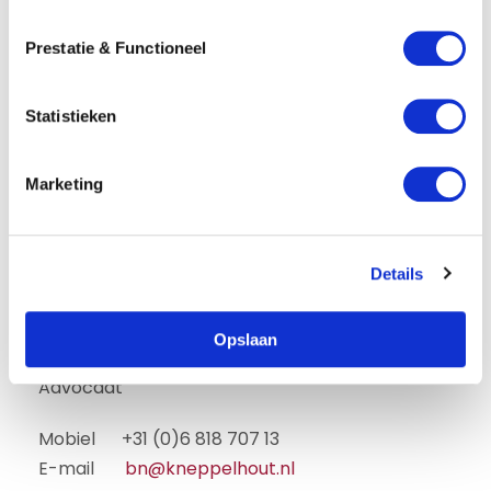
e
s
Prestatie & Functioneel
t
e
m
Statistieken
m
i
Marketing
n
g
s
Details
s
e
l
Opslaan
e
Boudewijn van Nieuwenhuijzen
c
Advocaat
t
i
Mobiel +31 (0)6 818 707 13
e
E-mail
bn@kneppelhout.nl