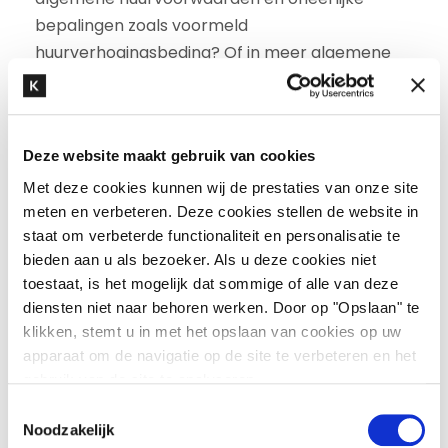
bepalingen zoals voormeld
huurverhogingsbeding? Of in meer algemene
zin als ondernemer over oneerlijke bedingen en
overeenkomsten met consumenten? Neem
dan contact op met onze
huurrecht
specialist
Deze website maakt gebruik van cookies
Boudewijn van Nieuwenhuijzen
.
Met deze cookies kunnen wij de prestaties van onze site
meten en verbeteren. Deze cookies stellen de website in
staat om verbeterde functionaliteit en personalisatie te
“Wat huurrecht zo interessant maakt is dat je
bieden aan u als bezoeker. Als u deze cookies niet
heel dichtbij de opdrachtgever staat. Ik denk
toestaat, is het mogelijk dat sommige of alle van deze
diensten niet naar behoren werken. Door op "Opslaan" te
veel op strategisch niveau mee, met heel
klikken, stemt u in met het opslaan van cookies op uw
tastbare uitkomsten, zoals een ondertekende
apparaat om de navigatie op de site te verbeteren en het
huurovereenkomst, als resultaat.”
gebruik van de site te analyseren.
T
Noodzakelijk
o