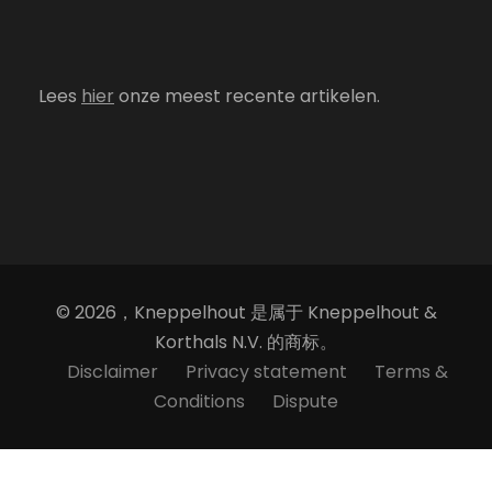
Lees
hier
onze meest recente artikelen.
© 2026，Kneppelhout 是属于 Kneppelhout &
Korthals N.V. 的商标。
Disclaimer
Privacy statement
Terms &
Conditions
Dispute