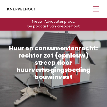
Nieuw! Advocatenpraat:
De podcast van Kneppelhout
Huur en consumentenrecht:
rechter zet (opnieuw)
streep door
huurverhogingsbeding
bouwinvest