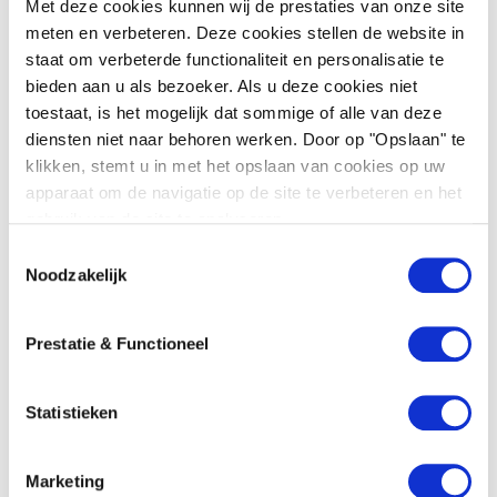
Met deze cookies kunnen wij de prestaties van onze site
algemeen op dezelfde wijze als voorheen blijven
meten en verbeteren. Deze cookies stellen de website in
toepassen.
staat om verbeterde functionaliteit en personalisatie te
Rechterlijke bevoegdheid
bieden aan u als bezoeker. Als u deze cookies niet
toestaat, is het mogelijk dat sommige of alle van deze
diensten niet naar behoren werken. Door op "Opslaan" te
Binnen de EU zijn de regels over welke rechter
klikken, stemt u in met het opslaan van cookies op uw
van welk land bevoegd is hoofdzakelijk
apparaat om de navigatie op de site te verbeteren en het
vastgelegd in de herschikte Brussel I-
gebruik van de site te analyseren.
Verordening. Deze bevat een regeling voor het
T
bepalen van de bevoegdheid en het vermijden
Noodzakelijk
o
van meerdere procedures in verschillende EU-
e
landen. In het algemeen geldt dat wanneer
s
Prestatie & Functioneel
partijen zijn overeengekomen dat de
t
rechterlijke instanties van een bepaalde EU-
e
m
Statistieken
lidstaat bevoegd zijn, die rechterlijke instantie
m
bevoegd zal zijn. Op grond van het
i
terugtrekkingsakkoord blijven de regels van de
Marketing
n