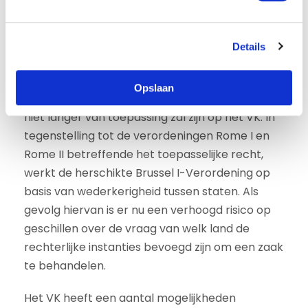
herschikte verordening Brussel I inzake
g
rechterlijke bevoegdheid ten aanzien van het
s
VK van toepassing op procedures die vóór het
Details
s
einde van de overgangsperiode zijn ingeleid.
e
Afgezien van deze overgangsregeling is het
l
Opslaan
e
uitgangspunt dat deze internationale regeling
c
niet langer van toepassing zal zijn op het VK. In
t
tegenstelling tot de verordeningen Rome I en
i
Rome II betreffende het toepasselijke recht,
e
werkt de herschikte Brussel I-Verordening op
basis van wederkerigheid tussen staten. Als
gevolg hiervan is er nu een verhoogd risico op
geschillen over de vraag van welk land de
rechterlijke instanties bevoegd zijn om een zaak
te behandelen.
Het VK heeft een aantal mogelijkheden