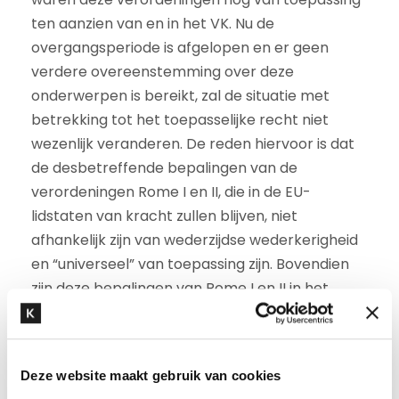
ten aanzien van en in het VK. Nu de
overgangsperiode is afgelopen en er geen
verdere overeenstemming over deze
onderwerpen is bereikt, zal de situatie met
betrekking tot het toepasselijke recht niet
wezenlijk veranderen. De reden hiervoor is dat
de desbetreffende bepalingen van de
verordeningen Rome I en II, die in de EU-
lidstaten van kracht zullen blijven, niet
afhankelijk zijn van wederzijdse wederkerigheid
en “universeel” van toepassing zijn. Bovendien
zijn deze bepalingen van Rome I en II in het
nationale recht van het VK opgenomen als
gehandhaafd EU-recht. Bijgevolg zullen de
rechtbanken van de EU-lidstaten en het VK
Deze website maakt gebruik van cookies
clausules inzake toepasselijk recht over het