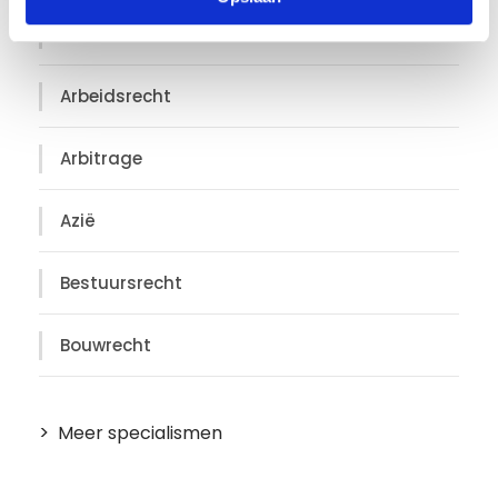
e
Arbeidsconflict
c
t
i
Arbeidsrecht
e
Arbitrage
Azië
Bestuursrecht
Bouwrecht
Meer specialismen