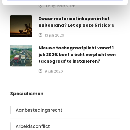
c
3 augustus 2026
t
i
Zwaar materieel inkopen in het
e
buitenland? Let op deze 5 risico’s
13 juli 2026
Nieuwe tachograafplicht vanaf 1
juli 2026: bent u écht verplicht een
tachograaf te installeren?
9 juli 2026
Specialismen
Aanbestedingsrecht
Arbeidsconflict