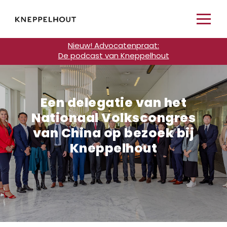
Nieuw! Advocatenpraat:
De podcast van Kneppelhout
Een delegatie van het
Nationaal Volkscongres
van China op bezoek bij
Kneppelhout