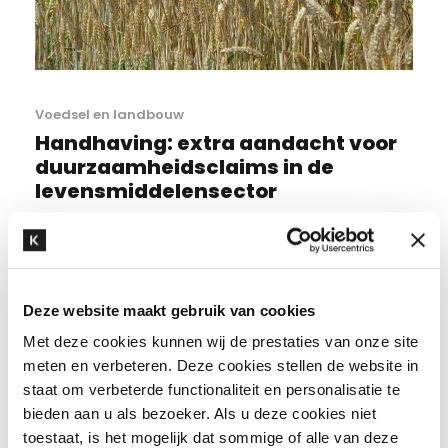
Voedsel en landbouw
Handhaving: extra aandacht voor
duurzaamheidsclaims in de
levensmiddelensector
Op 9 oktober 2025 organiseren wij de
roundtable “Actualiteiten in de
levensmiddelenindustrie: van voedingsclaims
Deze website maakt gebruik van cookies
tot sanctiewetgeving” op ons kantoor in de
Willemswerf in Rotterdam. Tijdens...
Met deze cookies kunnen wij de prestaties van onze site
meten en verbeteren. Deze cookies stellen de website in
staat om verbeterde functionaliteit en personalisatie te
bieden aan u als bezoeker. Als u deze cookies niet
READ MORE
toestaat, is het mogelijk dat sommige of alle van deze