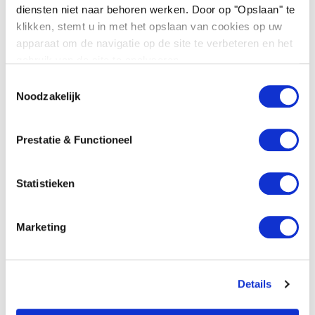
diensten niet naar behoren werken. Door op "Opslaan" te
klikken, stemt u in met het opslaan van cookies op uw
apparaat om de navigatie op de site te verbeteren en het
gebruik van de site te analyseren.
T
Noodzakelijk
o
e
s
Prestatie & Functioneel
t
e
m
Statistieken
m
i
Marketing
n
Voedsel en landbouw
,
Huurrecht
g
Duur(zaamheid) bij pacht in
s
Didam-perspectief
Details
s
e
Kamervragen naar aanleiding van een bericht