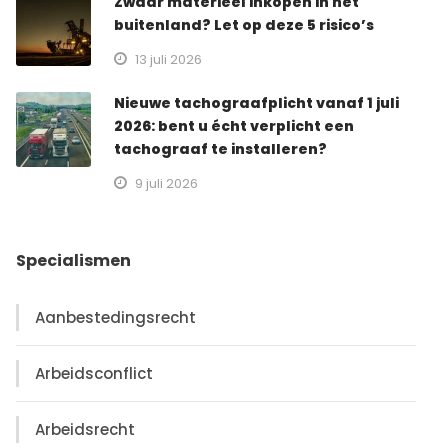
Zwaar materieel inkopen in het
buitenland? Let op deze 5 risico’s
13 juli 2026
Nieuwe tachograafplicht vanaf 1 juli
2026: bent u écht verplicht een
tachograaf te installeren?
9 juli 2026
Specialismen
Aanbestedingsrecht
Arbeidsconflict
Arbeidsrecht