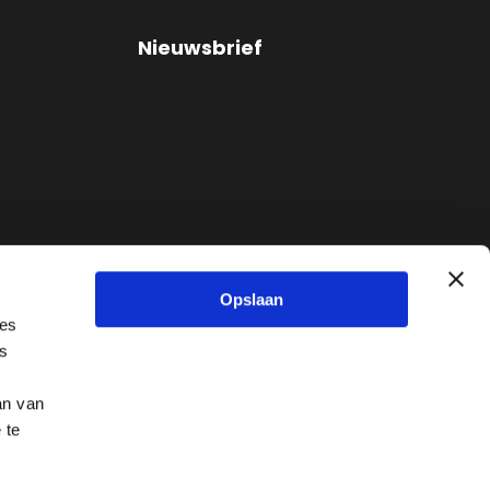
Nieuwsbrief
Opslaan
Lees
hier
onze meest recente
ies
ls
artikelen.
an van
 te