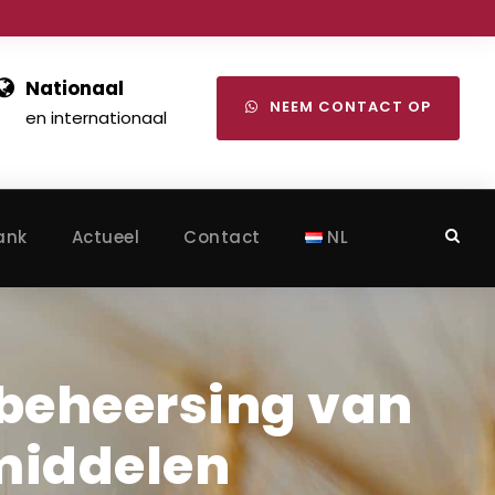
Nationaal
NEEM CONTACT OP
en internationaal
ank
Actueel
Contact
NL
 beheersing van
middelen