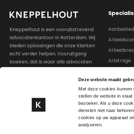
Speciali
Aanbested
Kneppelhout is een vooruitstrevend
advocatenkantoor in Rotterdam. Wij
Arbeidscon
bieden oplossingen die onze klanten
Arbeidsre
echt verder helpen. Vooruitgang
Arbitrage
boeken, dat is waar alle advocaten
zich voor inzetten. Elke dag opnieuw.
Azië
Deze website maakt gebru
Bestuursr
Met deze cookies kunnen w
Bouwrecht
stellen de website in staat
bezoeker. Als u deze cooki
Meer sp
diensten niet naar behoren
cookies op uw apparaat om 
analyseren.