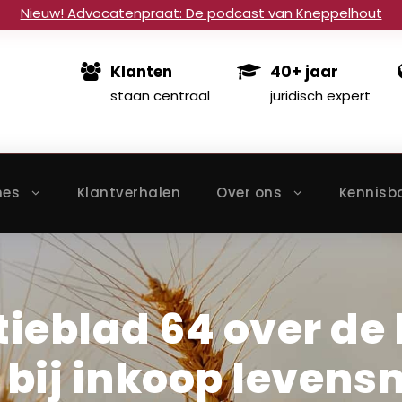
Nieuw! Advocatenpraat: De podcast van Kneppelhout
Klanten
40+ jaar
staan centraal
juridisch expert
hes
Klantverhalen
Over ons
Kennisb
ieblad 64 over de
 bij inkoop levens