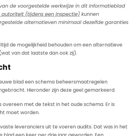
an de voorgestelde werkwijze in dit Informatieblad
 autor
iteit (tijdens een inspectie)
kunnen
estelde alternatieven minimaal dezelfde garanties
altijd de mogelijkheid behouden om een alternatieve
wat van dat laatste dan ook zij).
cht
et nieuwe blad een schema beheersmaatregelen
angebracht. Hieronder zijn deze geel gemarkeerd.
overeen met de tekst in het oude schema. Er is
cht moet worden.
aste leveranciers uit te voeren audits. Dat was in het
e blad een keer per drie jaar geworden. Een