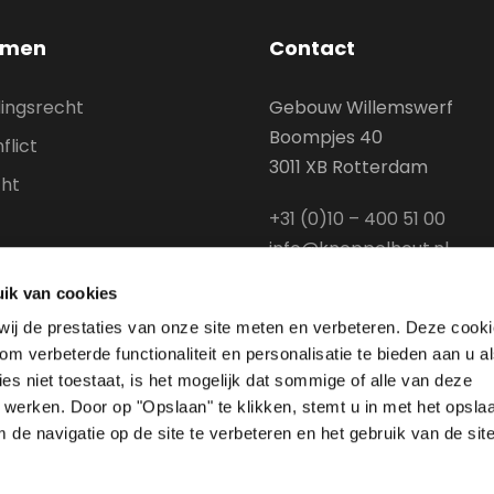
smen
Contact
ingsrecht
Gebouw Willemswerf
Boompjes 40
flict
3011 XB Rotterdam
cht
+31 (0)10 – 400 51 00
info@kneppelhout.nl
ik van cookies
echt
ij de prestaties van onze site meten en verbeteren. Deze cook
 om verbeterde functionaliteit en personalisatie te bieden aan u a
es niet toestaat, is het mogelijk dat sommige of alle van deze
ecialismen
 werken. Door op "Opslaan" te klikken, stemt u in met het opsla
de navigatie op de site te verbeteren en het gebruik van de site