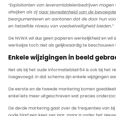
“Exploitanten van levensmiddelenbedrijven mogen v
afwijken als zij
naar tevredenheid van de bevoegde
beargumenteren en aantonen dat de door hun voorg
en hetzelfde niveau van voedselveiligheid bieden.”
De NVWA wil dus geen papieren werkelijkheid en wil 
werkwijze toch niet als gelijkwaardig te beschouwen (
Enkele wijzigingen in beeld gebra
Net als bij het oude Informatieblad 64 is ook bij h
toegevoegd. In dat schema zijn enkele wijzigingen a
De eerste en de tweede markering komen goeddeels 
enkel iets meer uitgeschreven wat precies onderzo
De derde markering gaat over de frequenties van bij v
oude blad een keer per jaar, maar is onder het nieuw