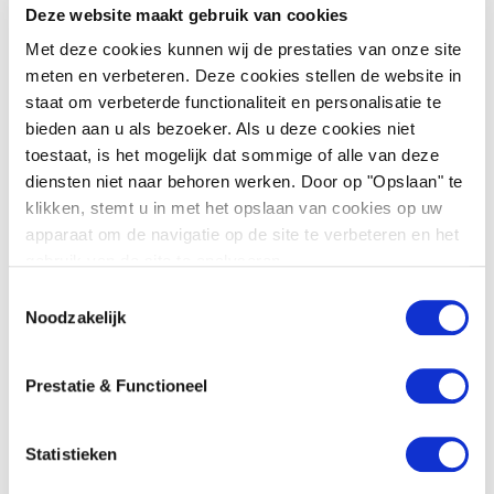
Deze website maakt gebruik van cookies
Met deze cookies kunnen wij de prestaties van onze site
meten en verbeteren. Deze cookies stellen de website in
staat om verbeterde functionaliteit en personalisatie te
bieden aan u als bezoeker. Als u deze cookies niet
Nieuwe tachograafplicht vanaf 1 juli 2026:
toestaat, is het mogelijk dat sommige of alle van deze
bent u écht verplicht een tachograaf te
diensten niet naar behoren werken. Door op "Opslaan" te
installeren?
klikken, stemt u in met het opslaan van cookies op uw
apparaat om de navigatie op de site te verbeteren en het
gebruik van de site te analyseren.
T
Noodzakelijk
o
e
s
Prestatie & Functioneel
t
e
m
Statistieken
m