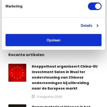
i
Marketing
n
Sanctierisico’s voor
g
accountantsorganisaties: wat gaat goed
s
en wat kan beter?
Details
s
e
l
Opslaan
e
c
Recente artikelen
t
i
e
Kneppelhout organiseert China-EU
Investment Salon in Wuxi ter
ondersteuning van Chinese
ondernemingen bij uitbreiding
naar de Europese markt
3 augustus 2026