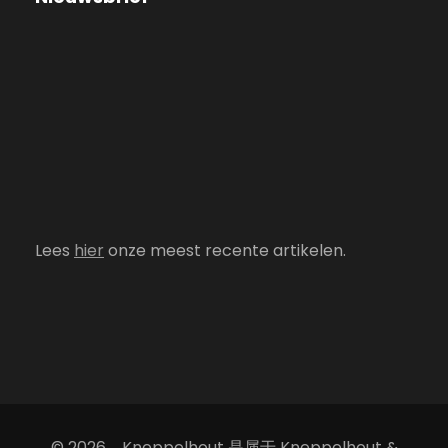
Lees
hier
onze meest recente artikelen.
© 2026，Kneppelhout 是属于 Kneppelhout &