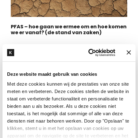
PFAS – hoe gaan we ermee om en hoe komen
we er vanaf? (de stand van zaken)
Recente artikelen
Deze website maakt gebruik van cookies
Met deze cookies kunnen wij de prestaties van onze site
Kneppelhout organiseert China-EU
meten en verbeteren. Deze cookies stellen de website in
Investment Salon in Wuxi ter
staat om verbeterde functionaliteit en personalisatie te
ondersteuning van Chinese
bieden aan u als bezoeker. Als u deze cookies niet
ondernemingen bij uitbreiding
toestaat, is het mogelijk dat sommige of alle van deze
naar de Europese markt
diensten niet naar behoren werken. Door op "Opslaan" te
3 augustus 2026
klikken, stemt u in met het opslaan van cookies op uw
apparaat om de navigatie op de site te verbeteren en het