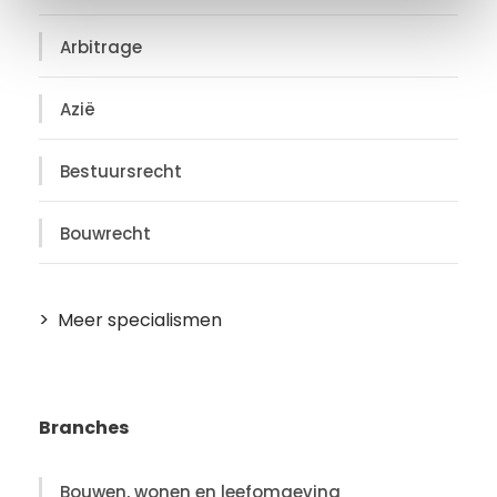
t
i
Arbitrage
e
Azië
Bestuursrecht
Bouwrecht
Meer specialismen
Branches
Bouwen, wonen en leefomgeving