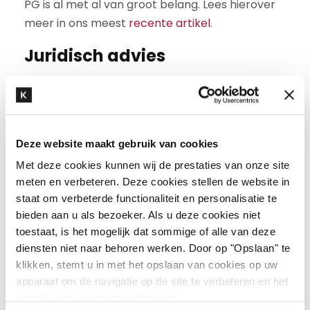
PG is al met al van groot belang. Lees hierover
meer in ons meest
recente artikel
.
Juridisch advies
Heeft u n.a.v. dit artikel nog vragen?
Luister dan
onze podcastaflevering over
huurverhogingsbedingen
, lees ons
kennisbankartikel
over huurrecht of neem
Deze website maakt gebruik van cookies
contact op met onze specialist
Boudewijn van
Met deze cookies kunnen wij de prestaties van onze site
Nieuwenhuijzen
.
meten en verbeteren. Deze cookies stellen de website in
staat om verbeterde functionaliteit en personalisatie te
bieden aan u als bezoeker. Als u deze cookies niet
toestaat, is het mogelijk dat sommige of alle van deze
“Wat huurrecht zo interessant maakt is dat je
diensten niet naar behoren werken. Door op "Opslaan" te
klikken, stemt u in met het opslaan van cookies op uw
heel dichtbij de opdrachtgever staat. Ik denk
apparaat om de navigatie op de site te verbeteren en het
veel op strategisch niveau mee, met heel
gebruik van de site te analyseren.
tastbare uitkomsten, zoals een ondertekende