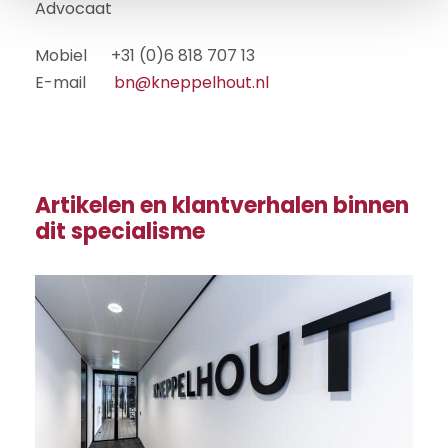
Advocaat
e
Mobiel +31 (0)6 818 707 13
E-mail
bn@kneppelhout.nl
Artikelen en klantverhalen binnen
dit specialisme