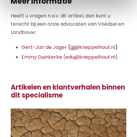
Meer informatie
t
i
Heeft u vragen n.a.v. dit artikel, dan kunt u
e
terecht bij een onze advocaten van Voedsel en
Landbouw:
Gert-Jan de Jager
(
gj@kneppelhout.nl
)
Emmy Duinkerke
(
edu@kneppelhout.nl
)
Artikelen en klantverhalen binnen
dit specialisme