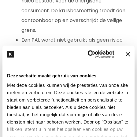
risico bestaat voor de allergische
consument. De kruisbesmetting treedt dan
aantoonbaar op en overschrijdt de veilige
grens.
Een PAL wordt niet gebruikt als geen risico
blijkt uit de risicobeoordeling of de kans op
kruisbesmetting niet aantoonbaar is.
Daarnaast mag een PAL niet gebruikt worden
Deze website maakt gebruik van cookies
indien blijkt dat een allergeen altijd in een
Met deze cookies kunnen wij de prestaties van onze site
grondstof aanwezig is (dus in 100% van de
meten en verbeteren. Deze cookies stellen de website in
steekproeven). Het gaat dan namelijk niet om
staat om verbeterde functionaliteit en personalisatie te
een kans op kruisbesmetting, maar om een
bieden aan u als bezoeker. Als u deze cookies niet
toestaat, is het mogelijk dat sommige of alle van deze
bewust toegevoegd ingrediënt waar geen
diensten niet naar behoren werken. Door op "Opslaan" te
risicobeoordeling voor moet worden
klikken, stemt u in met het opslaan van cookies op uw
uitgevoerd. Ingrediënten worden in de lijst van
apparaat om de navigatie op de site te verbeteren en het