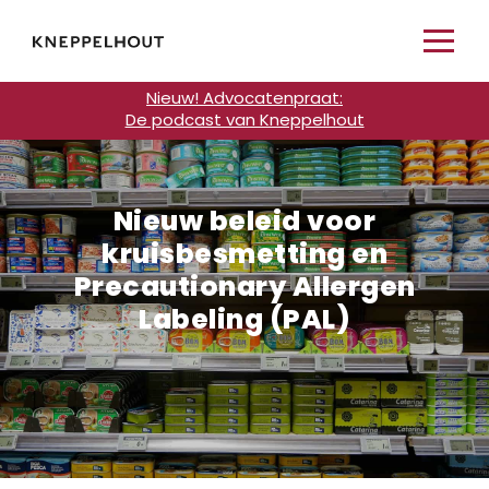
Nieuw! Advocatenpraat:
De podcast van Kneppelhout
Nieuw beleid voor
kruisbesmetting en
Precautionary Allergen
Labeling (PAL)