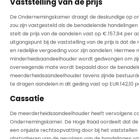
Vaststelling van de prijs
De Ondernemingskamer draagt de deskundige op om 
zou zijn vastgesteld als de benadelende handelinge
stelt de prijs van de aandelen vast op € 157,94 per
uitgangspunt bij de vaststelling van de prijs is dat
en redelijke vergoeding voor zijn aandelen. Hierme
minderheidsaandeelhouder wordt gedwongen om zijn a
overwegende mate wordt bepaald door de benadele
meerderheidsaandeelhouder tevens zijnde bestuurde
te dragen aandelen in dit geding vast op EUR 142,10 p
Cassatie
De meerderheidsaandeelhouder heeft vervolgens cass
Ondernemingskamer. De Hoge Raad oordeelt dat de
een onjuiste rechtsopvatting door bij het vaststellen
abstraheren van de gevolgen van de handelingen v