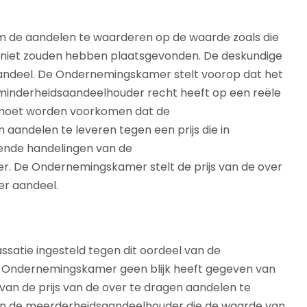
de aandelen te waarderen op de waarde zoals die
n niet zouden hebben plaatsgevonden. De deskundige
 aandeel. De Ondernemingskamer stelt voorop dat het
 de minderheidsaandeelhouder recht heeft op een reële
e moet worden voorkomen dat de
andelen te leveren tegen een prijs die in
nde handelingen van de
r. De Ondernemingskamer stelt de prijs van de over
er aandeel.
atie ingesteld tegen dit oordeel van de
 Ondernemingskamer geen blijk heeft gegeven van
 van de prijs van de over te dragen aandelen te
an de meerderheidsaandeelhouder die de waarde van