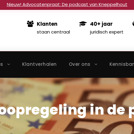
Nieuw! Advocatenpraat: De podcast van Kneppelhout
Klanten
40+ jaar
staan centraal
juridisch expert
es
Klantverhalen
Over ons
Kennisba
oopregeling in de 