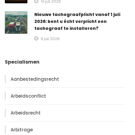
13 juli 2026
Nieuwe tachograafplicht vanaf 1 juli
2026: bent u écht verplicht een
tachograaf te installeren?
9 juli 2026
Specialismen
Aanbestedingsrecht
Arbeidsconflict
Arbeidsrecht
Arbitrage