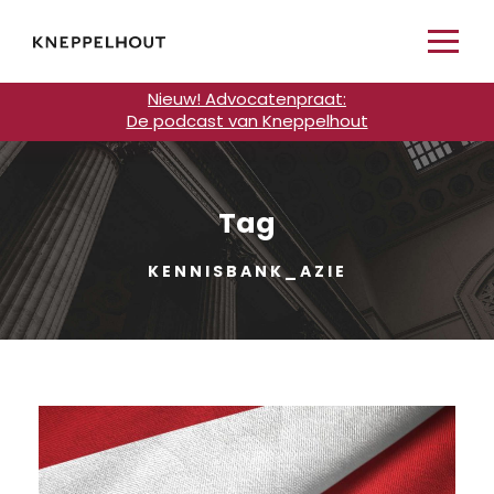
Nieuw! Advocatenpraat:
De podcast van Kneppelhout
Tag
KENNISBANK_AZIE