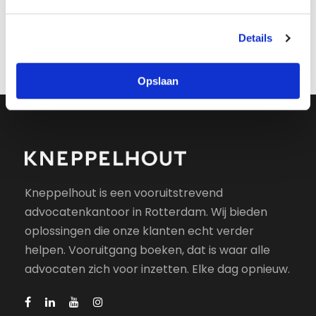
g
s
Voedsel en landbouw
Details
s
e
l
Opslaan
e
c
t
i
e
Kneppelhout is een vooruitstrevend
advocatenkantoor in Rotterdam. Wij bieden
oplossingen die onze klanten echt verder
helpen. Vooruitgang boeken, dat is waar alle
advocaten zich voor inzetten. Elke dag opnieuw.