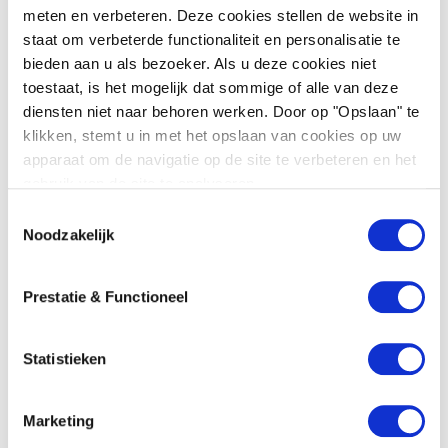
meten en verbeteren. Deze cookies stellen de website in
staat om verbeterde functionaliteit en personalisatie te
Bestuursrecht
bieden aan u als bezoeker. Als u deze cookies niet
toestaat, is het mogelijk dat sommige of alle van deze
Bouwrecht
diensten niet naar behoren werken. Door op "Opslaan" te
klikken, stemt u in met het opslaan van cookies op uw
apparaat om de navigatie op de site te verbeteren en het
Meer specialismen
gebruik van de site te analyseren.
T
Noodzakelijk
o
e
Branches
s
Prestatie & Functioneel
t
Bouwen, wonen en leefomgeving
e
m
Statistieken
m
Handel, transport en logistiek
i
Marketing
n
Overheid en instellingen