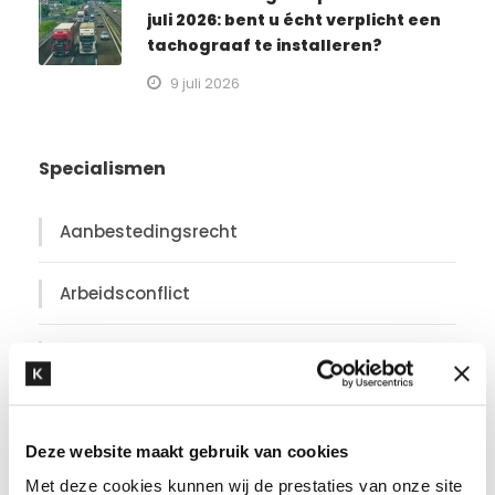
juli 2026: bent u écht verplicht een
tachograaf te installeren?
9 juli 2026
Specialismen
Aanbestedingsrecht
Arbeidsconflict
Arbeidsrecht
Arbitrage
Deze website maakt gebruik van cookies
Azië
Met deze cookies kunnen wij de prestaties van onze site