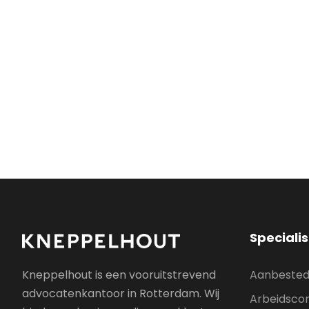
Speciali
Aanbested
Kneppelhout is een vooruitstrevend
advocatenkantoor in Rotterdam. Wij
Arbeidscon