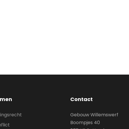
smen
Contact
ingsrecht
Gebouw Willemswerf
Boompjes 40
flict