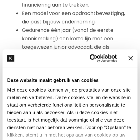
financiering aan te trekken;
Een model voor een opdrachtbevestiging,
die past bij jouw onderneming;
Gedurende één jaar (vanaf de eerste
kennismaking) een korte lijn met een
toegewezen junior advocaat, die als
sparringpartner meedenkt over juridische
vraagstukken en korte vragen telefonisch
kan beantwoorden.
Deze website maakt gebruik van cookies
Daarnaast profiteren starters gedurende dit
Met deze cookies kunnen wij de prestaties van onze site
meten en verbeteren. Deze cookies stellen de website in
eerste jaar van een standaard verlaagd tarief
staat om verbeterde functionaliteit en personalisatie te
voor onze advocaten voor nadere adviezen, of
bieden aan u als bezoeker. Als u deze cookies niet
als je binnen het eerste jaar bijvoorbeeld al
toestaat, is het mogelijk dat sommige of alle van deze
wordt geconfronteerd met een (juridische)
diensten niet naar behoren werken. Door op "Opslaan" te
procedure.
klikken, stemt u in met het opslaan van cookies op uw